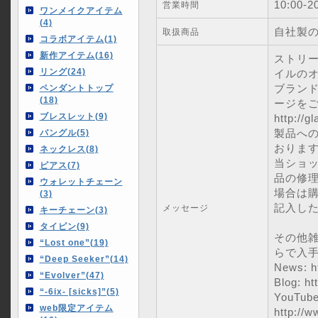
10:00-2
営業時間
ワンメイクアイテム
(4)
自社製
取扱商品
コラボアイテム(1)
新作アイテム(16)
ストリ
リング(24)
イルの
ブラン
ペンダントトップ
(18)
ージを
ブレスレット(9)
http://g
製品へ
バングル(5)
おりま
ネックレス(8)
当ショ
ピアス(7)
品の修
ウォレットチェーン
場合は
(3)
記入し
メッセージ
キーチェーン(3)
タイピン(9)
その他
“Lost one”(19)
らで入
“Deep Seeker”(14)
News: h
“Evolver”(47)
Blog: ht
“-6ix- [sicks]”(5)
YouTube
web限定アイテム
http://