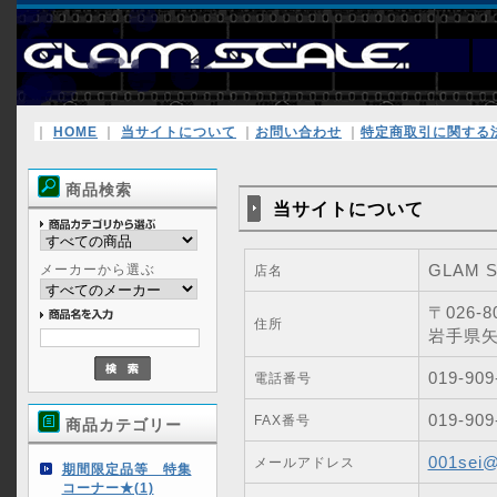
｜
HOME
｜
当サイトについて
｜
お問い合わせ
｜
特定商取引に関する
商品検索
当サイトについて
GLAM 
メーカーから選ぶ
店名
〒026-8
住所
岩手県矢
019-909
電話番号
019-909
FAX番号
商品カテゴリー
001sei@
メールアドレス
期間限定品等 特集
コーナー★(1)