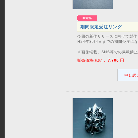
期間限定受注リング
今回の新作リリースに向けて製作
H24年3月4日までの期間受注に
※画像転載、SNS等での掲載禁止で
販売価格
：
7,700
円
(税込)
申し訳