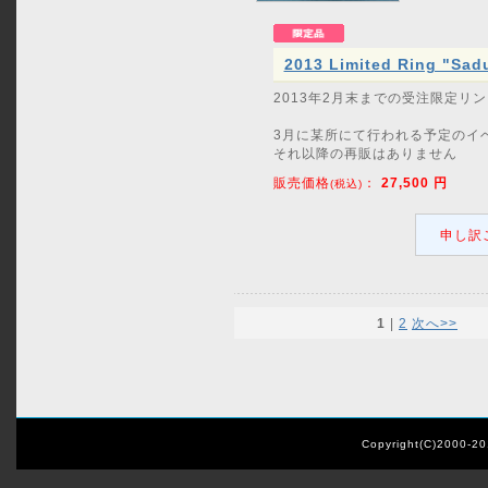
2013 Limited Ring "Sad
2013年2月末までの受注限定リ
3月に某所にて行われる予定のイ
それ以降の再販はありません
販売価格
：
27,500
円
(税込)
申し訳
1
|
2
次へ>>
Copyright(C)2000-2