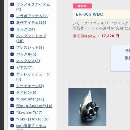
ワンメイクアイテム
(4)
ER-005 WBC
コラボアイテム(1)
新作アイテム(16)
シリーズ"イヴォルバー"のリング
同品番アイテムの素材を"真鍮"に
リング(24)
ペンダントトップ
販売価格
：
17,820
円
(税込)
(18)
ブレスレット(9)
号
バングル(5)
数
ネックレス(8)
ピアス(7)
ウォレットチェーン
(3)
キーチェーン(3)
タイピン(9)
“Lost one”(19)
“Deep Seeker”(14)
“Evolver”(47)
“-6ix- [sicks]”(5)
web限定アイテム