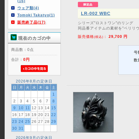
(16)
ウェア類(4)
LR-002 WBC
Tomoki Takatyo(1)
販売終了品(17)
シリーズ"ロストワン"のリング
同品番アイテムの素材を"ベリリウ
販売価格
：
29,700
円
(税込)
現在のカゴの中
商品数：0点
号
合計：
0円
数
2026年8月の定休日
日
月
火
水
木
金
土
1
2
3
4
5
6
7
8
9
10
11
12
13
14
15
16
17
18
19
20
21
22
23
24
25
26
27
28
29
30
31
2026年9月の定休日