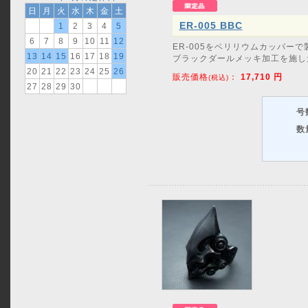
日
月
火
水
木
金
土
ER-005 BBC
1
2
3
4
5
6
7
8
9
10
11
12
ER-005をベリリウムカッパーで
13
14
15
16
17
18
19
ブラックダールメッキ加工を施し
20
21
22
23
24
25
26
販売価格
：
17,710
円
(税込)
27
28
29
30
号
数