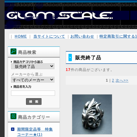
｜
HOME
｜
当サイトについて
｜
お問い合わせ
｜
特定商取引に関する
商品検索
販売終了品
17
件の商品がございます。
メーカーから選ぶ
1
|
2
次へ>>
商品カテゴリー
期間限定品等 特集
コーナー★(1)