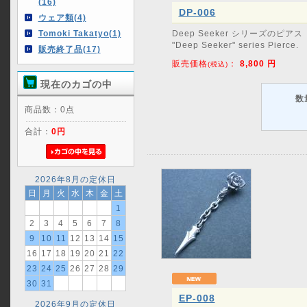
(16)
DP-006
ウェア類(4)
Tomoki Takatyo(1)
Deep Seeker シリーズのピアス
"Deep Seeker" series Pierce.
販売終了品(17)
販売価格
：
8,800
円
(税込)
現在のカゴの中
数
商品数：0点
合計：
0円
2026年8月の定休日
日
月
火
水
木
金
土
1
2
3
4
5
6
7
8
9
10
11
12
13
14
15
16
17
18
19
20
21
22
23
24
25
26
27
28
29
30
31
EP-008
2026年9月の定休日