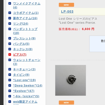
ワンメイクアイテム
(4)
LP-003
コラボアイテム(1)
新作アイテム(16)
Lost One シリーズのピアス
"Lost One" series Pierce.
リング(24)
ペンダントトップ
販売価格
：
6,600
円
(税込)
(18)
ブレスレット(9)
数
バングル(5)
ネックレス(8)
ピアス(7)
ウォレットチェーン
(3)
キーチェーン(3)
タイピン(9)
“Lost one”(19)
“Deep Seeker”(14)
“Evolver”(47)
“-6ix- [sicks]”(5)
web限定アイテム