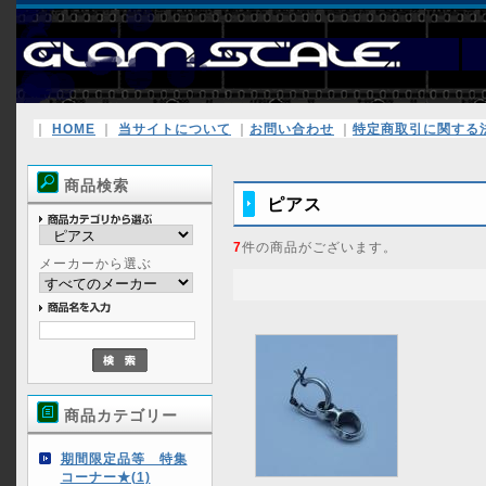
｜
HOME
｜
当サイトについて
｜
お問い合わせ
｜
特定商取引に関する
商品検索
ピアス
7
件の商品がございます。
メーカーから選ぶ
商品カテゴリー
期間限定品等 特集
コーナー★(1)