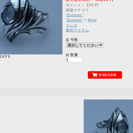
ポイント：
320
Pt
関連カテゴリ：
“Evolver”
“Evolver”
>
Ring
リング
新作アイテム
号数
数量