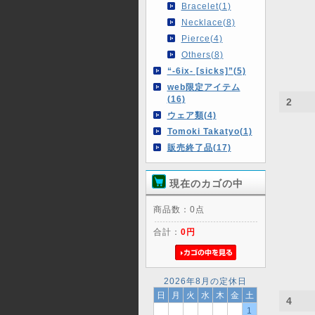
Bracelet(1)
Necklace(8)
Pierce(4)
Others(8)
“-6ix- [sicks]”(5)
web限定アイテム
(16)
2
ウェア類(4)
Tomoki Takatyo(1)
販売終了品(17)
現在のカゴの中
商品数：0点
合計：
0円
2026年8月の定休日
日
月
火
水
木
金
土
4
1