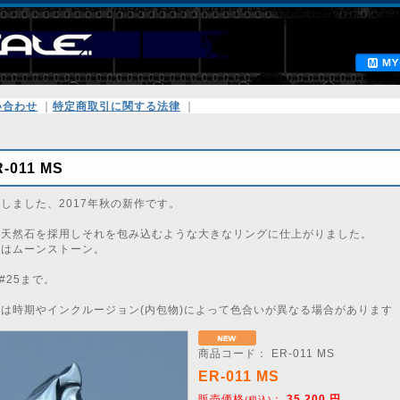
い合わせ
｜
特定商取引に関する法律
｜
-011 MS
しました、2017年秋の新作です。
な天然石を採用しそれを包み込むような大きなリングに仕上がりました。
石はムーンストーン。
#25まで。
は時期やインクルージョン(内包物)によって色合いが異なる場合があります
商品コード：
ER-011 MS
ER-011 MS
販売価格
：
35,200
円
(税込)