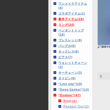
ワンメイクアイテム
(4)
コラボアイテム(1)
新作アイテム(16)
リング(24)
ペンダントトップ
(18)
ブレスレット(9)
バングル(5)
ネックレス(8)
ピアス(7)
ウォレットチェーン
(3)
キーチェーン(3)
1
タイピン(9)
“Lost one”(19)
“Deep Seeker”(14)
“Evolver”(47)
Ring(16)
Pendant Top(10)