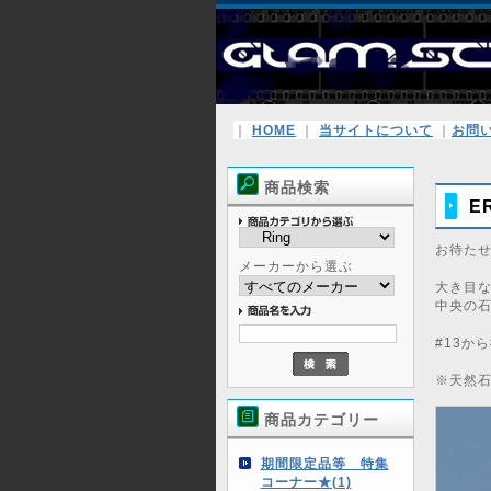
｜
HOME
｜
当サイトについて
｜
お問
商品検索
ER
お待たせ
メーカーから選ぶ
大き目
中央の
#13から
※天然石
商品カテゴリー
期間限定品等 特集
コーナー★(1)