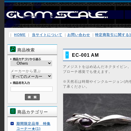
｜
HOME
｜
当サイトについて
｜
お問い合わせ
｜
特定商取引に関する
商品検索
EC-001 AM
アメジストをはめ込んだネクタイピン
メーカーから選ぶ
ブローチ感覚でも使えます。
※天然石は時期やインクルージョン(内
了承ください。
商品カテゴリー
期間限定品等 特集
コーナー★(1)