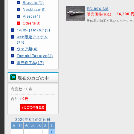
Bracelet(1)
EC-004 AM
Necklace(8)
販売価格
：
24,200 
(税込)
Pierce(4)
天然石の加工が異なるバージョ
Others(8)
“-6ix- [sicks]”(5)
web限定アイテム
(16)
ウェア類(4)
Tomoki Takatyo(1)
販売終了品(17)
現在のカゴの中
商品数：0点
合計：
0円
2026年8月の定休日
日
月
火
水
木
金
土
1