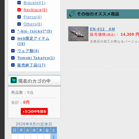
Bracelet(1)
Necklace(8)
Pierce(4)
Others(8)
EN-012 AM
“-6ix- [sicks]”(5)
販売価格
：
14,300 
(税込)
web限定アイテム
天然石の加工が異なるバージョ
(16)
ウェア類(4)
Tomoki Takatyo(1)
販売終了品(17)
現在のカゴの中
商品数：0点
合計：
0円
2026年8月の定休日
日
月
火
水
木
金
土
1