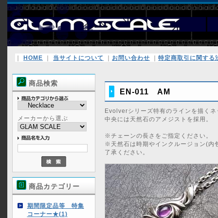
｜
HOME
｜
当サイトについて
｜
お問い合わせ
｜
特定商取引に関する
商品検索
EN-011 AM
Evolverシリーズ特有のラインを描く
メーカーから選ぶ
中央には天然石のアメジストを採用。
※チェーンの長さをご指定ください。
※天然石は時期やインクルージョン(内
了承ください。
商品カテゴリー
期間限定品等 特集
コーナー★(1)