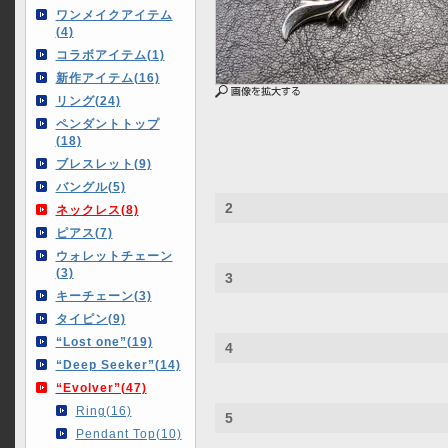
ワンメイクアイテム
(4)
コラボアイテム(1)
新作アイテム(16)
リング(24)
ペンダントトップ
(18)
ブレスレット(9)
バングル(5)
2
ネックレス(8)
ピアス(7)
ウォレットチェーン
(3)
3
キーチェーン(3)
タイピン(9)
“Lost one”(19)
4
“Deep Seeker”(14)
“Evolver”(47)
Ring(16)
5
Pendant Top(10)